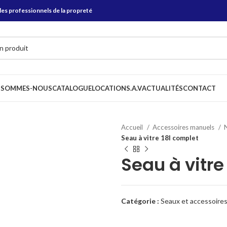
les professionnels de la propreté
 SOMMES-NOUS
CATALOGUE
LOCATION
S.A.V
ACTUALITÉS
CONTACT
Accueil
Accessoires manuels
Seau à vitre 18l complet
Seau à vitre
Catégorie :
Seaux et accessoires 