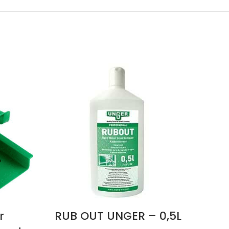
Ce
profes
d
l’es
r
RUB OUT UNGER – 0,5L