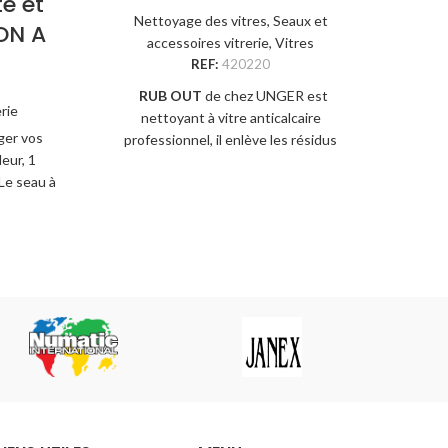
te et
Nettoyage des vitres
,
Seaux et
ON A
accessoires vitrerie
,
Vitres
REF:
420220
RUB OUT
de chez UNGER est
rie
nettoyant à vitre anticalcaire
ger vos
professionnel, il enlève les résidus
leur, 1
sans endommager la surface. Il
 Le seau à
permet également d'ôter les restes
de tartre, de minéraux, de savon et
de rouille.