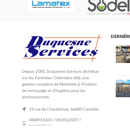
DERNIÈR
Depuis 2001, Duquesne Services distribue
sur les Pyrénées Orientales (66), une
gamme complète de Matériels & Produits
de nettoyage et d'hygiène pour les
professionnels.
19 rue du Chardonnay, 66680 Canohès
0468551431 / 0614522037 /
0612277655