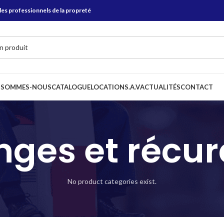
les professionnels de la propreté
 SOMMES-NOUS
CATALOGUE
LOCATION
S.A.V
ACTUALITÉS
CONTACT
nges et récur
No product categories exist.