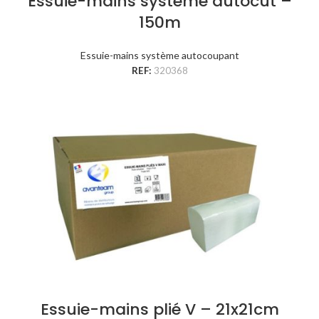
Essuie-mains système autocut –
150m
Essuie-mains système autocoupant
REF:
320368
Essuie-mains plié V – 21x21cm