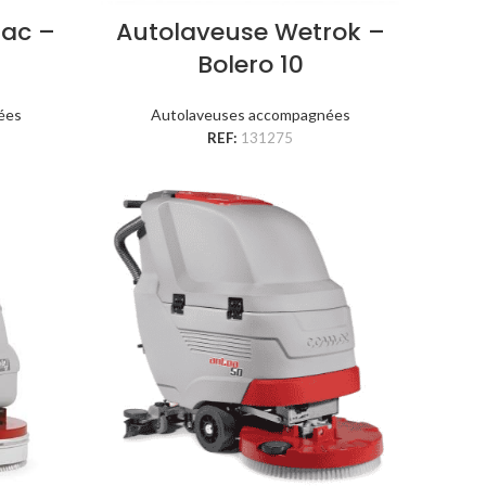
mac –
Autolaveuse Wetrok –
Bolero 10
ées
Autolaveuses accompagnées
REF:
131275