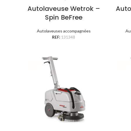
Autolaveuse Wetrok –
Aut
Spin BeFree
Autolaveuses accompagnées
Au
REF:
131348