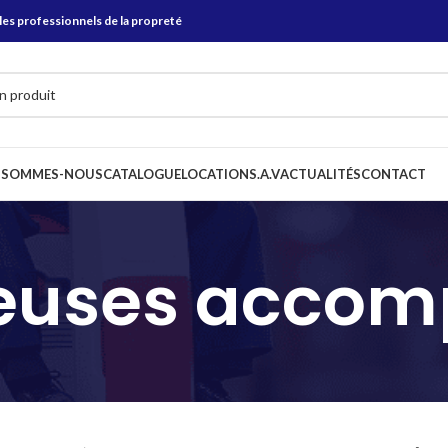
les professionnels de la propreté
 SOMMES-NOUS
CATALOGUE
LOCATION
S.A.V
ACTUALITÉS
CONTACT
euses acco