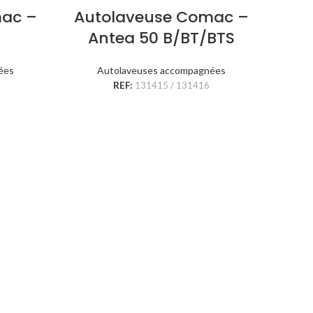
ac –
Autolaveuse Comac –
Antea 50 B/BT/BTS
ées
Autolaveuses accompagnées
REF:
131415 / 131416