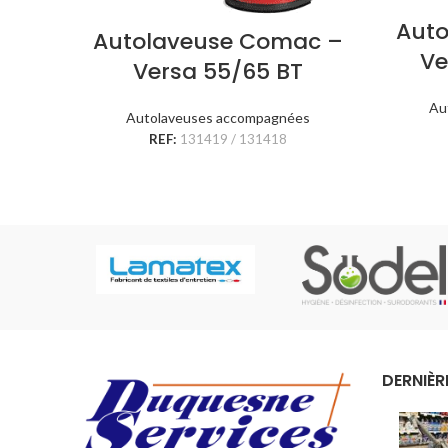
Aut
Autolaveuse Comac –
Ve
Versa 55/65 BT
Au
Autolaveuses accompagnées
REF:
131419 / 131418
DERNIÈR