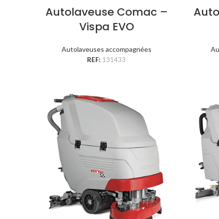
Autolaveuse Comac –
Aut
Vispa EVO
Autolaveuses accompagnées
Au
REF:
131433