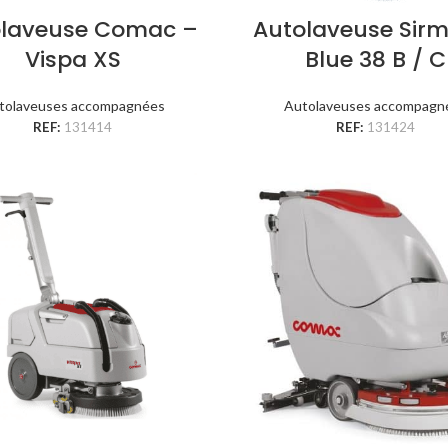
olaveuse Comac –
Autolaveuse Sir
Vispa XS
Blue 38 B / C
tolaveuses accompagnées
Autolaveuses accompagn
REF:
131414
REF:
131424