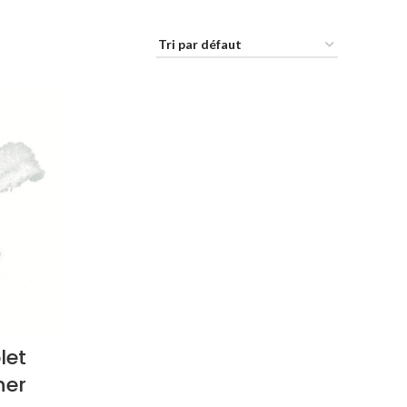
let
her