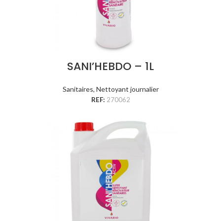
SANI’HEBDO – 1L
Sanitaires
,
Nettoyant journalier
REF:
270062