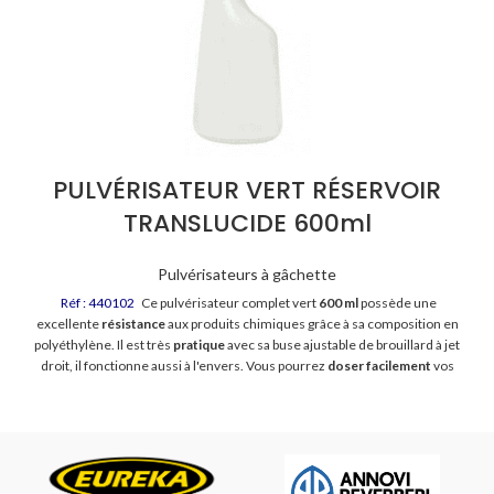
PULVÉRISATEUR VERT RÉSERVOIR
TRANSLUCIDE 600ml
Pulvérisateurs à gâchette
Réf : 440102
Ce pulvérisateur complet vert
600 ml
possède une
excellente
résistance
aux produits chimiques grâce à sa composition en
polyéthylène. Il est très
pratique
avec sa buse ajustable de brouillard à jet
droit, il fonctionne aussi à l'envers. Vous pourrez
doser facilement
vos
produits avec sa bouteille graduée d'une contenance de 600 ml avec
graduations et ligne de niveau.