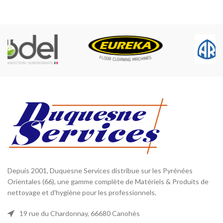
nettoyeur est portable
avec une poignée ergonomique pour le transport.
La configuration de ce matériel de type valise transportable permet de la
ranger facilement dans un coffre de véhicule. Cet appareil est équipé d'un
système d'encrage qui permet de l'installer sur un chariot avec ou sans
enrouleur flexible HP capacité 15 mètres maximum et sur un support
mural avec enrouleur flexible HP 15 mètres. Cet appareil est équipé
du
système total stop
qui permet d'arrêter l'appareil au lâcher de
poignée. Ce procédé permet une économie non négligeable de
consommation de courant électrique, ce qui contribue ainsi à la
protection de l'environnement.
Accessoires de série :
Poignée pistolet
avec rallonge 40 cm, extension de lance 50 cm, tête avec gicleur variable.
Depuis 2001, Duquesne Services distribue sur les Pyrénées
Orientales (66), une gamme complète de Matériels & Produits de
nettoyage et d'hygiène pour les professionnels.
19 rue du Chardonnay, 66680 Canohès