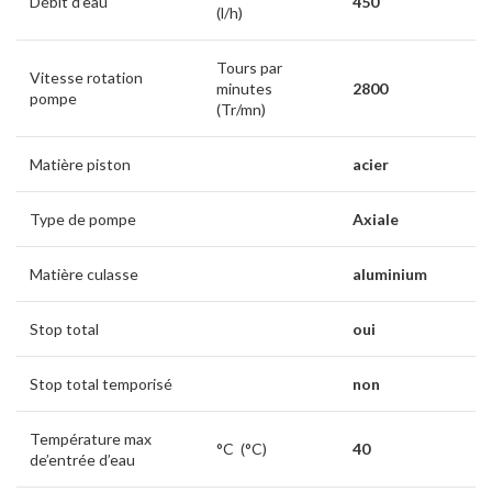
Débit d’eau
450
(l/h)
Tours par
Vitesse rotation
minutes
2800
pompe
(Tr/mn)
Matière piston
acier
Type de pompe
Axiale
Matière culasse
aluminium
Stop total
oui
Stop total temporisé
non
Température max
°C (°C)
40
de’entrée d’eau