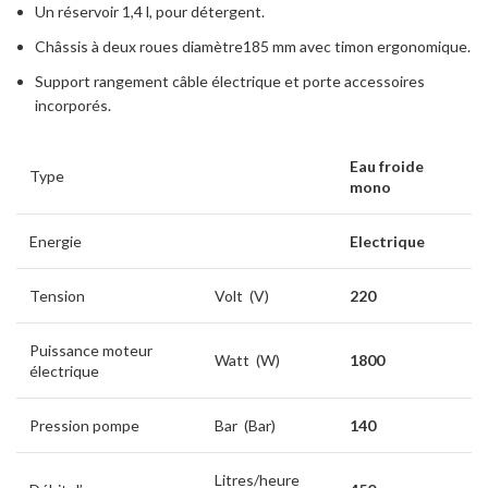
Un réservoir 1,4 l, pour détergent.
Châssis à deux roues diamètre185 mm avec timon ergonomique.
Support rangement câble électrique et porte accessoires
incorporés.
Eau froide
Type
mono
Energie
Electrique
Tension
Volt (V)
220
Puissance moteur
Watt (W)
1800
électrique
Pression pompe
Bar (Bar)
140
Litres/heure