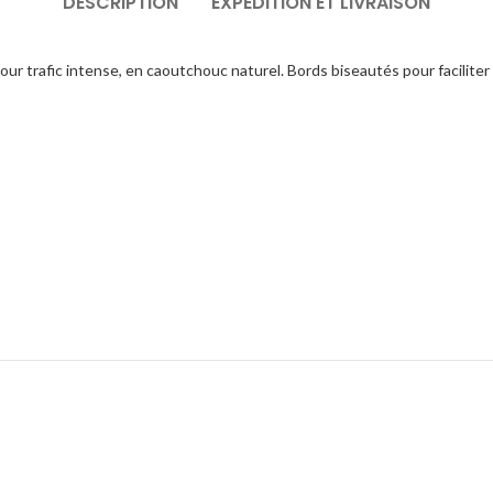
DESCRIPTION
EXPÉDITION ET LIVRAISON
pour trafic intense, en caoutchouc naturel. Bords biseautés pour faciliter 