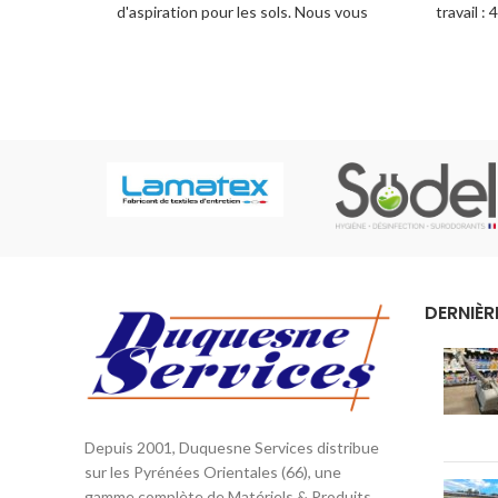
d'aspiration pour les sols. Nous vous
travail :
proposons de la location journalière,
Tr/min – 
hebdomadaire , mensuelle d'aspirateurs
machine 
eau et poussières. Contactez-nous pour
plus d'informations.
DERNIÈR
Depuis 2001, Duquesne Services distribue
sur les Pyrénées Orientales (66), une
gamme complète de Matériels & Produits