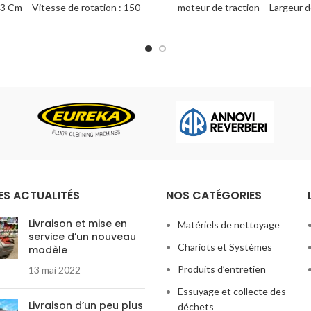
 43 Cm – Vitesse de rotation : 150
moteur de traction – Largeur de
Intensité : 7,5 Amp – Poids de la
avec balai central et latéral de
: 45 Kg – Longueur du câble : 15
Capacité du réservoir déchet
Mètres
Litres – Capacité de travail d
2000 M²/h Livraison du matériel
services et formation des utilis
site
ES ACTUALITÉS
NOS CATÉGORIES
Livraison et mise en
Matériels de nettoyage
service d’un nouveau
Chariots et Systèmes
modèle
Produits d’entretien
13 mai 2022
Essuyage et collecte des
Livraison d’un peu plus
déchets