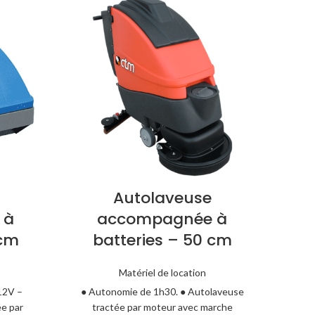
aut
– A
Aut
tr
avant
Cm – C
Litres
Autolaveuse
M²/
 à
accompagnée à
servic
 cm
batteries – 50 cm
Matériel de location
 12V –
● Autonomie de 1h30. ● Autolaveuse
e par
tractée par moteur avec marche