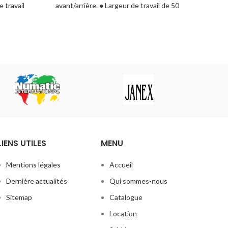
 travail
avant/arrière. ● Largeur de travail de 50
 85 Cm –
cm. ● Capacités de réservoirs de 67/77
s de 50
litres. ● Capacité de travail jusqu’à 1250
e 1500 à
m²/h. Livraison du matériel par nos
 par nos
services et formation des utilisateurs sur
ateurs sur
site.
LIENS UTILES
MENU
Mentions légales
Accueil
Dernière actualités
Qui sommes-nous
Sitemap
Catalogue
Location