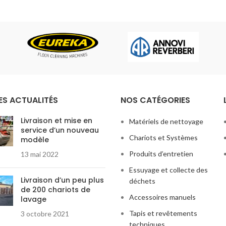
atériel de nettoyage. De plus, il
aspirateur répond à tous les b
pé en série d’une prise NUPLUG
nettoyage au quotidien. Dus
e maintenance simplifiée. C’est
veut
simple
,
efficace
,
léger
ateur compact offrant de hautes
cependant doté de
haut
rmances, une stabilité et une
performances
. DUSTEAM 12P 
té exceptionnelles. Egalement, il
de
3 niveaux de filtration
dont 
i d’un filtre TriTex et d’un sac
HEPA 13
en sortie, qui garan
pour une filtration de très haut
filtration de toutes les part
L’aspirateur NUPRO s’est vendu à
supérieures ou égales à 0.
ES ACTUALITÉS
NOS CATÉGORIES
500.000 exemplaires en France
.
ller de notre gamme poussières,
Livraison et mise en
Matériels de nettoyage
service d’un nouveau
aspirateur NUMATIC le plus
Chariots et Systèmes
modèle
ux entreprises de propreté
sur
oire nationale. Toujours en accord
Produits d’entretien
13 mai 2022
 temps, il est désormais ReFlo !
Essuyage et collecte des
Livraison d’un peu plus
déchets
de 200 chariots de
Accessoires manuels
lavage
Tapis et revêtements
3 octobre 2021
techniques