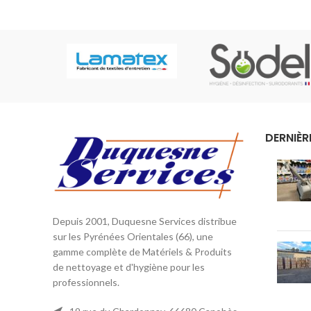
applications sur de petites à moyennes
ou le m
surfaces. Le DSU 8 possède un réservoir
est équi
de déchets de 8 Litres, Puissance
pour un
consommée de 880 Watts et un câble
un aspir
électrique de 8 mètres. L'interrupteur
perfo
principal peut être actionné à la main ou
maniabili
au pied. Poignée de transport
est mun
permettant l'enroulage du câble et
Hepaflo 
crochets amovibles de support de câble.
niveau. 
DERNIÈR
L'aspirateur est livré avec les accessoires
plus de
suivants : embout pour tissus
Best-se
d'ameublement, embout plat biseauté, un
c’est l’
suceur combiné d'une brosse ronde.
vendu a
Filtration HEPA en option (filtre HEPA).
le territ
Depuis 2001, Duquesne Services distribue
avec son
sur les Pyrénées Orientales (66), une
gamme complète de Matériels & Produits
de nettoyage et d'hygiène pour les
professionnels.