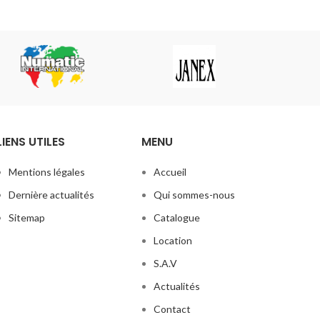
esoins du
team se
mais
es
est doté
un filtre
tit la
icules
3µ.
LIENS UTILES
MENU
Mentions légales
Accueil
Dernière actualités
Qui sommes-nous
Sitemap
Catalogue
Location
S.A.V
Actualités
Contact