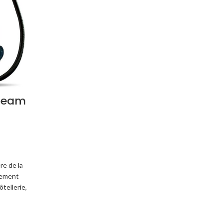
steam
s
re de la
tement
ôtellerie,
 services
ses de
tc. Cet