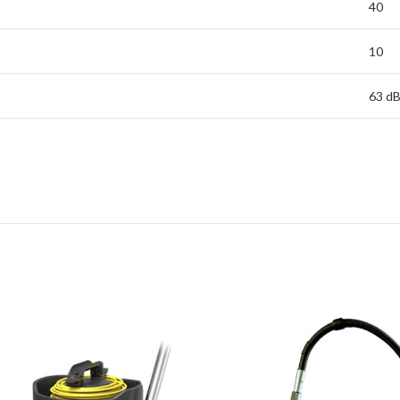
40
10
63 d