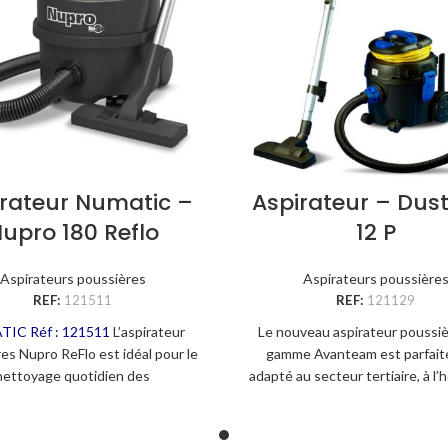
irateur Numatic –
Aspirateur – Du
upro 180 Reflo
12 P
Aspirateurs poussières
Aspirateurs poussière
REF:
121511
REF:
121129
TIC
Réf : 121511
L’aspirateur
Le nouveau aspirateur poussiè
es Nupro ReFlo est idéal pour le
gamme Avanteam est parfai
nettoyage quotidien des
adapté au secteur tertiaire, à l’h
nnements encombrés. Sa tête
aux surfaces commerciales, aux
se permet d’enrouler le câble
administratifs, aux entrepri
tation et stocker les accessoires
propreté, aux collectivités, e