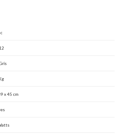
c
12
Gris
Kg
39 x 45 cm
res
Watts