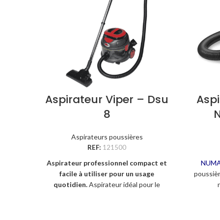
Aspirateur Viper – Dsu
Asp
8
N
Aspirateurs poussières
REF:
121500
Aspirateur professionnel compact et
NUMA
facile à utiliser pour un usage
poussièr
quotidien.
Aspirateur idéal pour le
nettoyage quotidien d'intérieurs,
enviro
bureaux, chambres d'hôtel, restaurants,
creu
magasins de prêt à porter, pour des
d’alimen